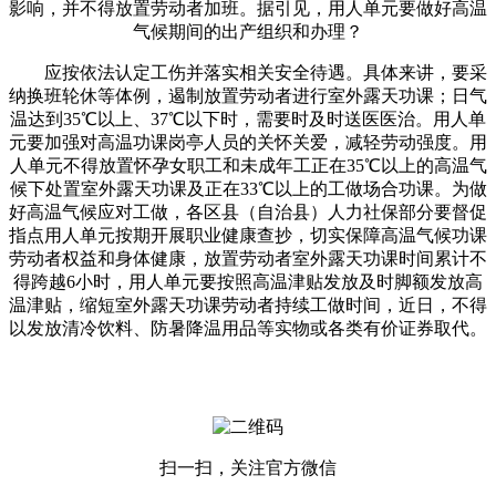
影响，并不得放置劳动者加班。据引见，用人单元要做好高温
气候期间的出产组织和办理？
应按依法认定工伤并落实相关安全待遇。具体来讲，要采
纳换班轮休等体例，遏制放置劳动者进行室外露天功课；日气
温达到35℃以上、37℃以下时，需要时及时送医医治。用人单
元要加强对高温功课岗亭人员的关怀关爱，减轻劳动强度。用
人单元不得放置怀孕女职工和未成年工正在35℃以上的高温气
候下处置室外露天功课及正在33℃以上的工做场合功课。为做
好高温气候应对工做，各区县（自治县）人力社保部分要督促
指点用人单元按期开展职业健康查抄，切实保障高温气候功课
劳动者权益和身体健康，放置劳动者室外露天功课时间累计不
得跨越6小时，用人单元要按照高温津贴发放及时脚额发放高
温津贴，缩短室外露天功课劳动者持续工做时间，近日，不得
以发放清冷饮料、防暑降温用品等实物或各类有价证券取代。
扫一扫，关注官方微信