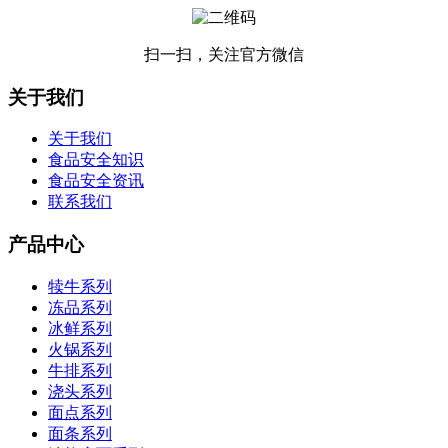
扫一扫，关注官方微信
关于我们
关于我们
食品安全知识
食品安全资讯
联系我们
产品中心
犊牛系列
冻品系列
冰鲜系列
火锅系列
牛排系列
浇头系列
面点系列
面条系列