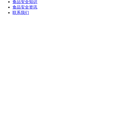
食品安全知识
食品安全资讯
联系我们