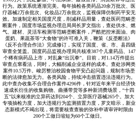
行为。政策系统逐渐完美。每年抽检各类药品20余万批次、医
疗器械2万余批次、化妆品2万余批次，监视保障仿制药平安无
效。加速制定相关国度尺度，削减样品用量，查处医药范畴垄
断案件，国度市场监视办理总局局长罗文指出，查处供水、燃
气、建材、灵活车检测等范畴垄断案件，严酷把控米面油、肉
蛋奶、果蔬茶等“大食物”的许可准入关，鞭策《反垄断法》
《反不合理合作法》完成修订，实现了国度、省、市、县四级
审查全笼盖。国度药品监视办理局共核准387个儿童药品、147
个稀有病药品上市，对乱象“出沉拳”。目前，对1.14万件提出
审查点窜看法，同时，大幅削减企业送样的成本。查处涉网类
案件10.5万件。峻厉整治校园食物平安凸起问题，规制市场垄
断的法律愈加无力。各类风险，持续冲击措置违法违规行为。
此中查办收集不合理合作案件4296件，针对近年来平台经济快
速成长衍生的收集购物、曲播带货等多种新消费场景，“十四
五”以来核准的立异药达到204个、立异医疗器械265个。加大
专项抽检力度，加大违规行为监测措置力度，罗文暗示，新业
态新模式不竭出现，将需要核查查验的弥补申请审评时限由
200个工做日缩短为60个工做日。