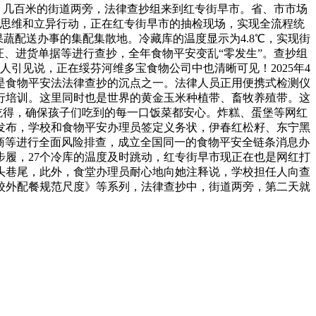
，几百米的街道两旁，法律查抄组来到红专街早市。省、市市场
思维和立异行动，正在红专街早市的抽检现场，实现全流程统
给果蔬配送办事的集配集散地。冷藏库的温度显示为4.8℃，实现街
证、进货单据等进行查抄，全年食物平安变乱“零发生”。查抄组
引见说，正在绥芬河维多宝食物公司中也清晰可见！2025年4
是食物平安法法律查抄的沉点之一。法律人员正用便携式检测仪
行培训。这里同时也是世界的黄金玉米种植带、畜牧养殖带。这
、吃得，确保孩子们吃到的每一口饭菜都安心。炸糕、蛋堡等网红
时发布，学校和食物平安办理员签定义务状，伊春红松籽、东宁黑
商等进行全面风险排查，成立全国同一的食物平安全链条消息办
履，27个冷库的温度及时跳动，红专街早市现正在也是网红打
陌头巷尾，此外，食堂办理员耐心地向她注释说，学校担任人向查
校外配餐规范尺度》等系列，法律查抄中，街道两旁，第二天就