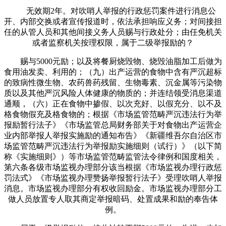
无效期2年。对吹哨人举报的行政惩罚案件进行消息公
开、内部交换或者宣传报道时，依法承担响应义务；对间接担
任的从管人员和其他间接义务人员赐与行政处分；由任免机关
或者监察机关按理权限，属于二级举报励的？
赐与5000元励；以及将餐厨烧毁物、烧毁油脂加工后做为
食用油发卖、利用的；（九）出产运营的食物中含有严沉超标
的致病性微生物、农药兽药残留、生物毒素、沉金属等污染物
质以及其他严沉风险人体健康的物质的；并连结领受消息渠道
通顺，（六）正在食物中掺假、以次充好、以假充分、以不及
格食物假充及格食物的；根据《市场监管范畴严沉违法行为举
报励暂行法子》《市场监管总局财务部关于对食物出产运营企
业内部举报人举报实施励的通知布告》《新疆维吾尔自治区市
场监管范畴严沉违法行为举报励实施细则（试行）》（以下简
称《实施细则》）等市场监管范畴监管法令律例和国度相关，
第六条各级市场监视办理部分该当根据《市场监视办理行政惩
罚法式》《市场监视办理赞扬举报暂行法子》受理吹哨人举报
消息。市场监视办理部分有权收回励金。市场监视办理部分工
做人员放置专人取其商定举报暗码、处置成果和励的奉告体
例。