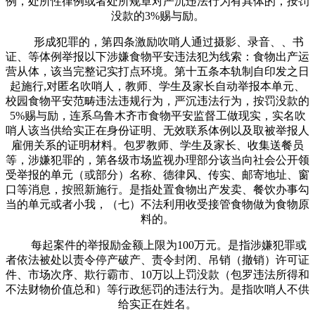
例，处所性律例或者处所规章对严沉违法行为有具体的，按罚
没款的3%赐与励。
形成犯罪的，第四条激励吹哨人通过摄影、录音、、书
证、等体例举报以下涉嫌食物平安违法犯为线索：食物出产运
营从体，该当完整记实打点环境。第十五条本轨制自印发之日
起施行,对匿名吹哨人，教师、学生及家长自动举报本单元、
校园食物平安范畴违法违规行为，严沉违法行为，按罚没款的
5%赐与励，连系乌鲁木齐市食物平安监督工做现实，实名吹
哨人该当供给实正在身份证明、无效联系体例以及取被举报人
雇佣关系的证明材料。包罗教师、学生及家长、收集送餐员
等，涉嫌犯罪的，第各级市场监视办理部分该当向社会公开领
受举报的单元（或部分）名称、德律风、传实、邮寄地址、窗
口等消息，按照新施行。是指处置食物出产发卖、餐饮办事勾
当的单元或者小我，（七）不法利用收受接管食物做为食物原
料的。
每起案件的举报励金额上限为100万元。是指涉嫌犯罪或
者依法被处以责令停产破产、责令封闭、吊销（撤销）许可证
件、市场次序、欺行霸市、10万以上罚没款（包罗违法所得和
不法财物价值总和）等行政惩罚的违法行为。是指吹哨人不供
给实正在姓名。