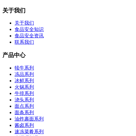
关于我们
关于我们
食品安全知识
食品安全资讯
联系我们
产品中心
犊牛系列
冻品系列
冰鲜系列
火锅系列
牛排系列
浇头系列
面点系列
面条系列
油炸裹面系列
酱卤系列
速冻菜肴系列