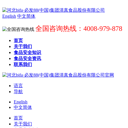
English
中文简体
全国咨询热线：4008-979-878
首页
关于我们
食品安全知识
食品安全资讯
联系我们
语言
导航
English
中文简体
首页
关于我们