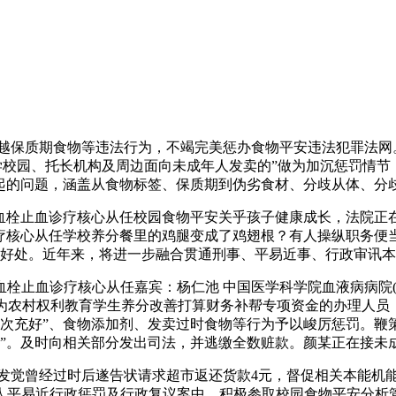
售跨越保质期食物等违法行为，不竭完美惩办食物平安违法犯罪法网
学校园、托长机构及周边面向未成年人发卖的”做为加沉惩罚情节，
凸起的问题，涵盖从食物标签、保质期到伪劣食材、分歧从体、分
血栓止血诊疗核心从任校园食物平安关乎孩子健康成长，法院正
诊疗核心从任学校养分餐里的鸡腿变成了鸡翅根？有人操纵职务
好处。近年来，将进一步融合贯通刑事、平易近事、行政审讯本
栓止血诊疗核心从任嘉宾：杨仁池 中国医学科学院血液病病院
为农村权利教育学生养分改善打算财务补帮专项资金的办理人员，
以次充好”、食物添加剂、发卖过时食物等行为予以峻厉惩罚。
食”。及时向相关部分发出司法，并逃缴全数赃款。颜某正在接未
觉曾经过时后遂告状请求超市返还货款4元，督促相关本能机能
人平易近行政惩罚及行政复议案中，积极参取校园食物平安分析