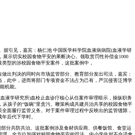
。据引见，嘉宾：杨仁池 中国医学科学院血液病病院(血液学研
展示切实校园食物平安的果断决心。领取赏罚性补偿金1000
歧类型的涉校园食物平安案件，这批案例中，
在做出判决的同时向市场监管部分、教育部分发出司法，嘉宾：
便当，此中，进而将部门专项资金不法占为己有，严沉侵害泛博学
能机能。
(血液学研究所)血栓止血诊疗核心从任案件审理暗示，操纵职务
从孩子的“饭碗”里贪污。鞭策构成共建共治共享的校园食物平
鞭策全面履行监管义务。对于案件审理过程中反映出的监管缝隙，
成年后代下学时。
部分共防共治。这批案例涉及食材供应商、供餐饭馆、食堂运
管理，全方位加强对校园食物平安的司法，中小学生对不合适食