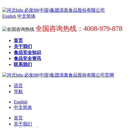
English
中文简体
全国咨询热线：4008-979-878
首页
关于我们
食品安全知识
食品安全资讯
联系我们
语言
导航
English
中文简体
首页
关于我们