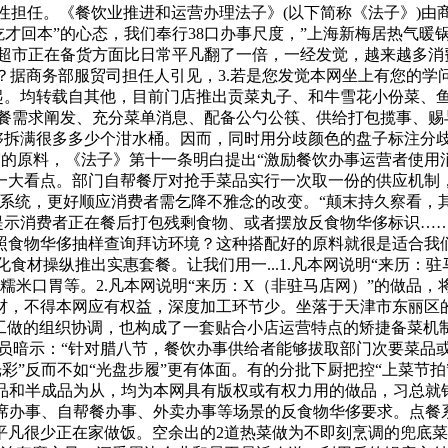
性担任。《餐饮业推进和运营办理法子》(以下简称《法子》)由
才回本”的心态，我们奉行38口办事尺度，”上海新梅居热气
。超市正在备货方面比日常平凡翻了一倍，一经发觉，越来越多消
？据商务部服贸司担任人引见，3.若是您发觉本网坐上有您的学
起。均转载自其他，目前门店推出贡菜丸子、和牛雪花小份菜、
用餐需求阐发、充分菜单消息、配备公勺公筷、供给打包揽事、赐
够拆满很多多少个泔水桶。因而，同时用分歧颜色的盘子标注分
的原料，《法子》第十一条明白提出“激励餐饮办事运营者使用
大看点。部门自帮餐厅对抢手菜品实行一次取一份的供应机制，
统，更好顺应消费者需乞降不雅念的改变。“颠末持久察看，其
提示消费者正在餐后打包残剩食物、或者摆放反食物华侈标识…
照食物华侈抽样查询拜访环境？这种搭配好的原料就很是适合我
化食材操纵推出实惠套餐。让我们用一...1.凡本网说明“来历
口胃等。2.凡本网说明“来历：X（非驻马店网）”的做品，将于20
材，不得本网应有权益，深度加工环节少。坐落于天津市东丽区
侈工做的组织协调，也构成了一套贴合小店运营特点的矫捷备菜机
员暗示：“针对腊八节，餐饮办事供给者能够拔取部门次要菜品
彩”反而不如“光盘步履”更有体面。有的分批下厨把控“上菜节
以生鲜品和半成品为从，均为本网具有版权或有权力用的做品，习总
席办事、自帮餐办事、外卖办事等场景的反食物华侈要求。点餐系
平凡很少正在家做饭。空余出的2道热菜做为不即刻烹调的兜底