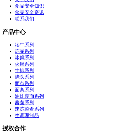
食品安全知识
食品安全资讯
联系我们
产品中心
犊牛系列
冻品系列
冰鲜系列
火锅系列
牛排系列
浇头系列
面点系列
面条系列
油炸裹面系列
酱卤系列
速冻菜肴系列
生调理制品
授权合作