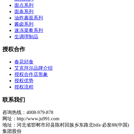
面点系列
面条系列
油炸裹面系列
酱卤系列
速冻菜肴系列
生调理制品
授权合作
春花邱食
艾克拜尔品牌介绍
授权合作店形象
授权优势
授权流程
联系我们
咨询热线：4008-979-878
网址：http://www.ju991.com
地址：河北省邯郸市邱县陈村回族乡东路北bifa·必发88(中国)
集团股份