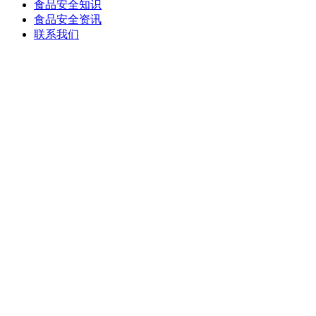
食品安全知识
食品安全资讯
联系我们