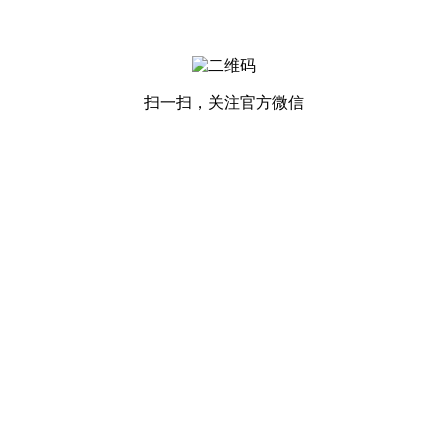
扫一扫，关注官方微信