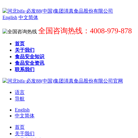
English
中文简体
全国咨询热线：4008-979-878
首页
关于我们
食品安全知识
食品安全资讯
联系我们
语言
导航
English
中文简体
首页
关于我们