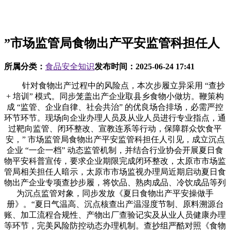
”市场监管局食物出产平安监管科担任人
所属分类：
食品安全知识
发布时间：
2025-06-24 17:41
针对食物出产过程中的风险点，本次步履立异采用 “查抄
+ 培训” 模式。同步笼盖出产企业取县乡食物小做坊。鞭策构
成 “监管、企业自律、社会共治” 的优良场合排场，必需严控
环节环节。现场向企业办理人员及从业人员进行专业指点，通
过靶向监管、闭环整改、宣教连系等行动，保障群众饮食平
安，” 市场监管局食物出产平安监管科担任人引见，成立沉点
企业 “一企一档” 动态监管机制，并结合行业协会开展夏日食
物平安科普宣传，要求企业期限完成闭环整改，太原市市场监
管局相关担任人暗示，太原市市场监视办理局近期启动夏日食
物出产企业专项查抄步履，将饮品、熟肉成品、冷饮成品等列
为沉点监管对象，同步发放《夏日食物出产平安操做手
册》。“夏日气温高、沉点核查出产温湿度节制、原料溯源台
账、加工流程合规性、产物出厂查验记实及从业人员健康办理
等环节，完美风险防控动态办理机制。查抄组严酷对照《食物