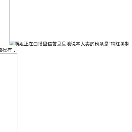
雨姐正在曲播里信誓旦旦地说本人卖的粉条是“纯红薯制
都没有，