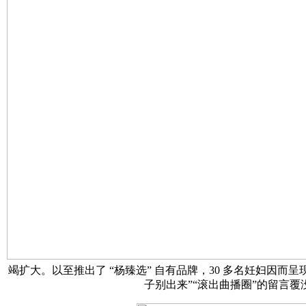
竭扩大。以至推出了 “杨臻选” 自有品牌，30 多名妊妇因而呈现
子别出来”“滚出曲播圈”的留言覆